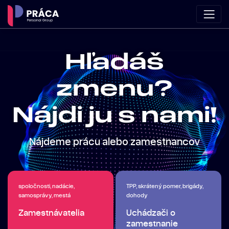
Hľadáš
zmenu?
Nájdi ju s nami!
Nájdeme prácu alebo zamestnancov
spoločnosti, nadácie,
TPP, skrátený pomer, brigády,
samosprávy, mestá
dohody
Zamestnávatelia
Uchádzači o
zamestnanie