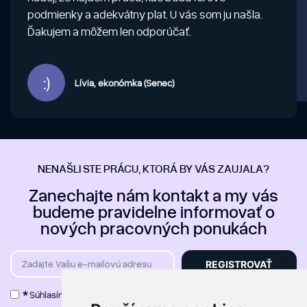
podmienky a adekvátny plat. U vás som ju našla.
Ďakujem a môžem len odporúčať.
:)
Lívia, ekonómka (Senec)
NENAŠLI STE PRÁCU, KTORÁ BY VÁS ZAUJALA?
Zanechajte nám kontakt a my vás
budeme pravidelne informovať o
nových pracovných ponukách
Zadajte Vašu e-mailovú adresu
REGISTROVAŤ
*
Súhlasím so
spracovaním osobných údajov