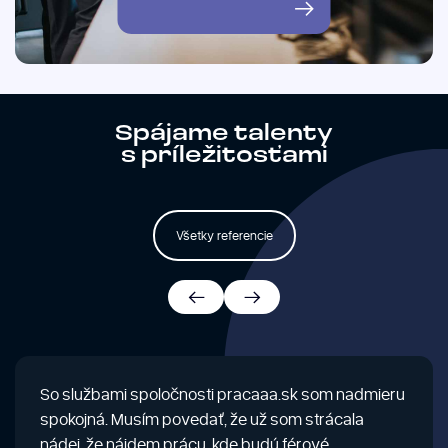
Spájame talenty
s príležitosťami
Všetky referencie
So službami spoločnosti pracaaa.sk som nadmieru
spokojná. Musím povedať, že už som strácala
nádej, že nájdem prácu, kde budú férové