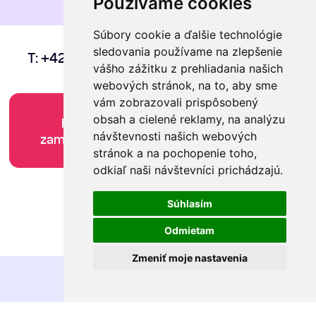
Používame cookies
Súbory cookie a ďalšie technológie
sledovania používame na zlepšenie
T:
+421 940 499 442
| M:
info@pracaaa.sk
vášho zážitku z prehliadania našich
webových stránok, na to, aby sme
vám zobrazovali prispôsobený
obsah a cielené reklamy, na analýzu
Hľadám
Hľadám si
návštevnosti našich webových
zamestnancov
zamestnanie
stránok a na pochopenie toho,
odkiaľ naši návštevníci prichádzajú.
Facebook
|
Instagram
|
Youtube
Súhlasím
GDPR
Cookies
Odmietam
webdesign
webex.digital
Zmeniť moje nastavenia
Pracovné ponuky
pre ZŤP