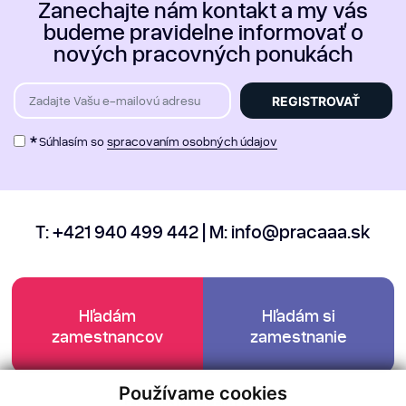
Zanechajte nám kontakt a my vás
budeme pravidelne informovať o
nových pracovných ponukách
Zadajte Vašu e-mailovú adresu
REGISTROVAŤ
*
Súhlasím so
spracovaním osobných údajov
T:
+421 940 499 442
| M:
info@pracaaa.sk
Hľadám
Hľadám si
zamestnancov
zamestnanie
Používame cookies
Facebook
|
Instagram
|
Youtube