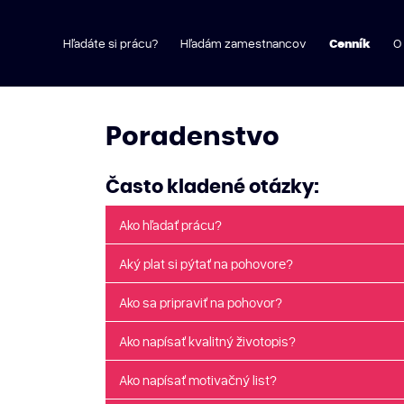
Hľadáte si prácu?
Hľadám zamestnancov
Cenník
O
Poradenstvo
Často kladené otázky:
Ako hľadať prácu?
Aký plat si pýtať na pohovore?
Ako sa pripraviť na pohovor?
Ako napísať kvalitný životopis?
Ako napísať motivačný list?