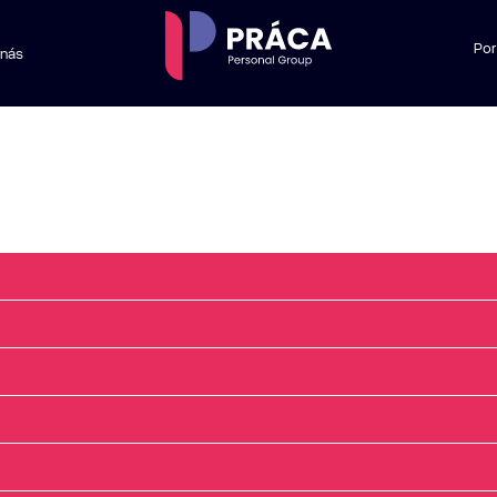
Po
 nás