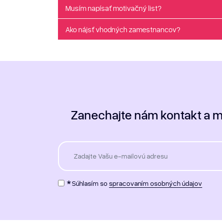
Musím napísať motivačný list?
Ako nájsť vhodných zamestnancov?
Zanechajte nám kontakt a 
*
Súhlasím so
spracovaním osobných údajov