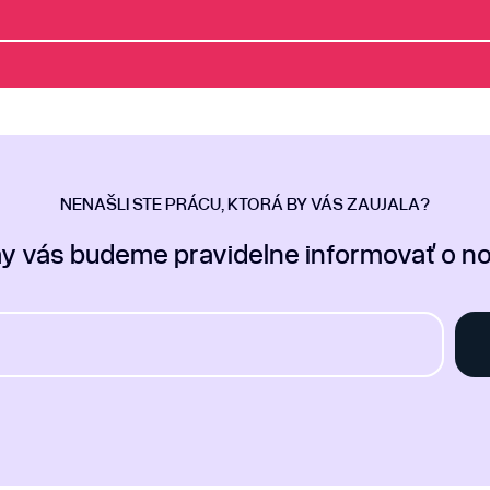
NENAŠLI STE PRÁCU, KTORÁ BY VÁS ZAUJALA?
my vás budeme pravidelne informovať o 
Zadajte Vašu e-mailovú adresu