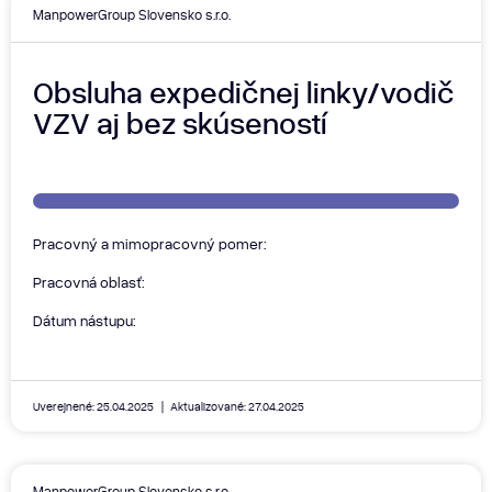
ManpowerGroup Slovensko s.r.o.
Obsluha expedičnej linky/vodič
VZV aj bez skúseností
Pracovný a mimopracovný pomer:
Pracovná oblasť:
Dátum nástupu:
Uverejnené: 25.04.2025
Aktualizované: 27.04.2025
ManpowerGroup Slovensko s.r.o.