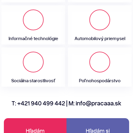
Informačné technológie
Automobilový priemysel
Sociálna starostlivosť
Poľnohospodárstvo
T:
+421 940 499 442
| M:
info@pracaaa.sk
Hľadám
Hľadám si