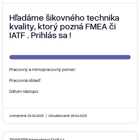
Hľadáme šikovného technika
kvality, ktorý pozná FMEA či
IATF . Prihlás sa !
Pracovný a mimopracovný pomer:
Pracovná oblasť:
Dátum nástupu:
Uverejnené: 25.04.2025
Aktualizované: 26.04.2025
TRANSFER International Staff k.s.