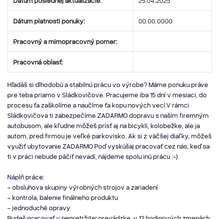
Dátum poslednej aktualizácie:
25.04.2025
Dátum platnosti ponuky:
00.00.0000
Pracovný a mimopracovný pomer:
Pracovná oblasť:
Hľadáš si dlhodobú a stabilnú prácu vo výrobe? Máme ponuku práve
pre teba priamo v Sládkovičove. Pracujeme iba 15 dní v mesiaci, do
procesu ťa zaškolíme a naučíme ťa kopu nových vecí.V rámci
Sládkovičova ti zabezpečíme ZADARMO dopravu s naším firemným
autobusom, ale kľudne môžeš prísť aj na bicykli, kolobežke, ale ja
autom, pred firmou je veľké parkovisko. Ak si z väčšej diaľky, môžeš
využiť ubytovanie ZADARMO Poď vyskúšaj pracovať cez nás, keď sa
ti v práci nebude páčiť nevadí, nájdeme spolu inú prácu :-)
Náplň práce:
- obsluhova skupiny výrobných strojov a zariadení
- kontrola, balenie finálneho produktu
- jednoduché opravy
Budeš pracovať v nepretržitej prevádzke, v 12 hodinových zmenách