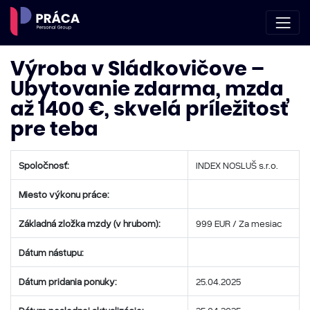
Výroba v Sládkovičove –
Ubytovanie zdarma, mzda
až 1400 €, skvelá príležitosť
pre teba
Spoločnosť:
INDEX NOSLUŠ s.r.o.
Miesto výkonu práce:
Základná zložka mzdy (v hrubom):
999 EUR / Za mesiac
Dátum nástupu:
Dátum pridania ponuky:
25.04.2025