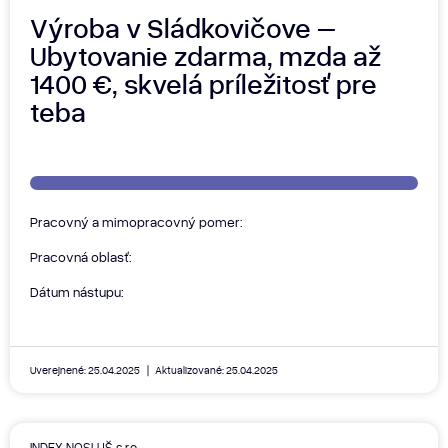
Výroba v Sládkovičove –
Ubytovanie zdarma, mzda až
1400 €, skvelá príležitosť pre
teba
Pracovný a mimopracovný pomer:
Pracovná oblasť:
Dátum nástupu:
Uverejnené: 25.04.2025
Aktualizované: 25.04.2025
INDEX NOSLUŠ s.r.o.