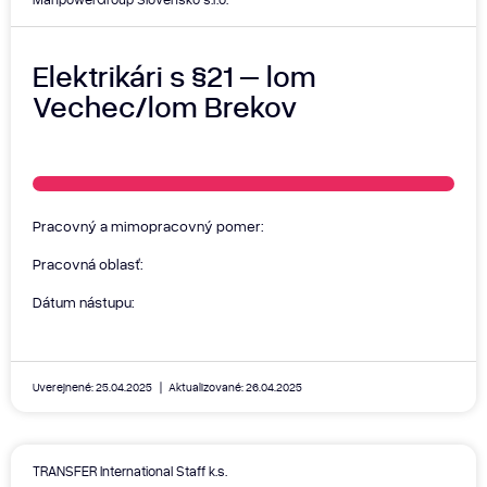
Elektrikári s §21 – lom
Vechec/lom Brekov
Pracovný a mimopracovný pomer:
Pracovná oblasť:
Dátum nástupu:
Uverejnené: 25.04.2025
Aktualizované: 26.04.2025
TRANSFER International Staff k.s.