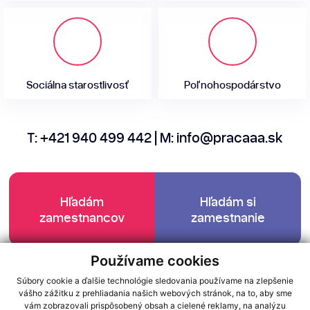
Sociálna starostlivosť
Poľnohospodárstvo
T:
+421 940 499 442
| M:
info@pracaaa.sk
Hľadám
Hľadám si
zamestnancov
zamestnanie
Používame cookies
Facebook
|
Instagram
|
Youtube
Súbory cookie a ďalšie technológie sledovania používame na zlepšenie
vášho zážitku z prehliadania našich webových stránok, na to, aby sme
GDPR
Cookies
vám zobrazovali prispôsobený obsah a cielené reklamy, na analýzu