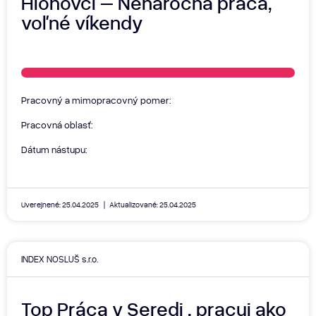
Hlohovci – Nenáročná práca,
voľné víkendy
Pracovný a mimopracovný pomer:
Pracovná oblasť:
Dátum nástupu:
Uverejnené: 25.04.2025
Aktualizované: 25.04.2025
INDEX NOSLUŠ s.r.o.
Top Práca v Seredi , pracuj ako