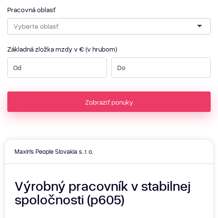
Pracovná oblasť
Základná zložka mzdy v € (v hrubom)
Zobraziť ponuky
Maxin's People Slovakia s. r. o.
Výrobný pracovník v stabilnej
spoločnosti (p605)