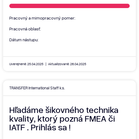
Pracovný a mimopracovný pomer:
Pracovná oblasť:
Dátum nástupu:
Uverejnené: 25.04.2025
Aktualizované: 26.04.2025
TRANSFER International Staff k.s.
Hľadáme šikovného technika
kvality, ktorý pozná FMEA či
IATF . Prihlás sa !