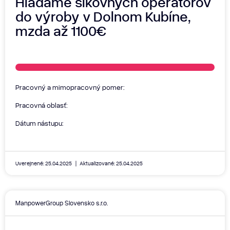
Hľadáme šikovných operátorov
do výroby v Dolnom Kubíne,
mzda až 1100€
Pracovný a mimopracovný pomer:
Pracovná oblasť:
Dátum nástupu:
Uverejnené: 25.04.2025
Aktualizované: 25.04.2025
ManpowerGroup Slovensko s.r.o.