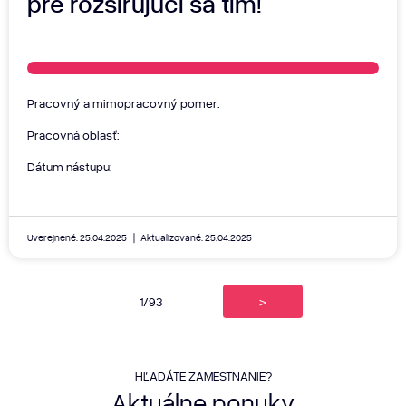
pre rozširujúci sa tím!
Pracovný a mimopracovný pomer:
Pracovná oblasť:
Dátum nástupu:
Uverejnené: 25.04.2025
Aktualizované: 25.04.2025
1/93
>
HĽADÁTE ZAMESTNANIE?
Aktuálne
ponuky