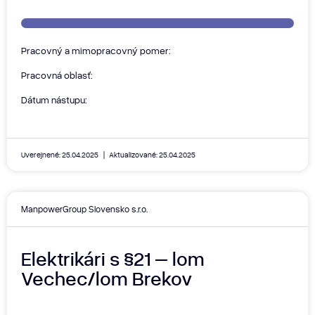
Pracovný a mimopracovný pomer:
Pracovná oblasť:
Dátum nástupu:
Uverejnené: 25.04.2025
Aktualizované: 25.04.2025
ManpowerGroup Slovensko s.r.o.
Elektrikári s §21 – lom
Vechec/lom Brekov