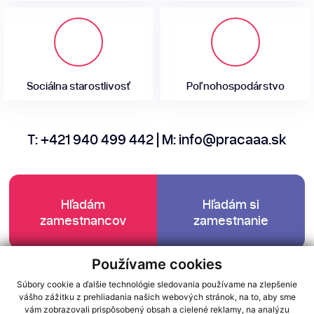
Sociálna starostlivosť
Poľnohospodárstvo
T:
+421 940 499 442
| M:
info@pracaaa.sk
Hľadám
Hľadám si
zamestnancov
zamestnanie
Používame cookies
Facebook
|
Instagram
|
Youtube
Súbory cookie a ďalšie technológie sledovania používame na zlepšenie
vášho zážitku z prehliadania našich webových stránok, na to, aby sme
GDPR
Cookies
vám zobrazovali prispôsobený obsah a cielené reklamy, na analýzu