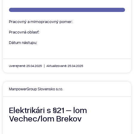
Pracovný a mimopracovný pomer:
Pracovná oblasť:
Dátum nástupu:
Uverejnené: 25.04.2025
Aktualizované: 25.04.2025
ManpowerGroup Slovensko s.r.o.
Elektrikári s §21 – lom
Vechec/lom Brekov