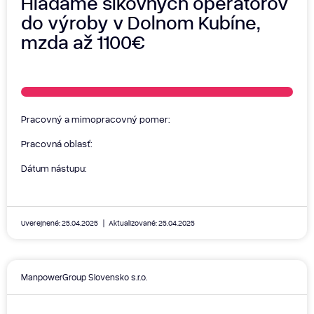
Hľadáme šikovných operátorov
do výroby v Dolnom Kubíne,
mzda až 1100€
Pracovný a mimopracovný pomer:
Pracovná oblasť:
Dátum nástupu:
Uverejnené: 25.04.2025
Aktualizované: 25.04.2025
ManpowerGroup Slovensko s.r.o.