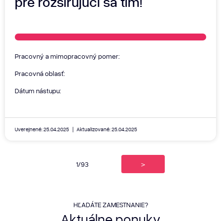
pre rozširujúci sa tím!
Pracovný a mimopracovný pomer:
Pracovná oblasť:
Dátum nástupu:
Uverejnené: 25.04.2025
Aktualizované: 25.04.2025
1/93
>
HĽADÁTE ZAMESTNANIE?
Aktuálne
ponuky