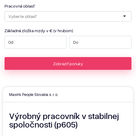
Pracovná oblasť
Základná zložka mzdy v € (v hrubom)
Zobraziť ponuky
Maxin's People Slovakia s. r. o.
Výrobný pracovník v stabilnej
spoločnosti (p605)