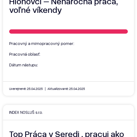
Hlohovci – Nenáročná práca,
voľné víkendy
Pracovný a mimopracovný pomer:
Pracovná oblasť:
Dátum nástupu:
Uverejnené: 25.04.2025
Aktualizované: 25.04.2025
INDEX NOSLUŠ s.r.o.
Top Práca v Seredi , pracuj ako