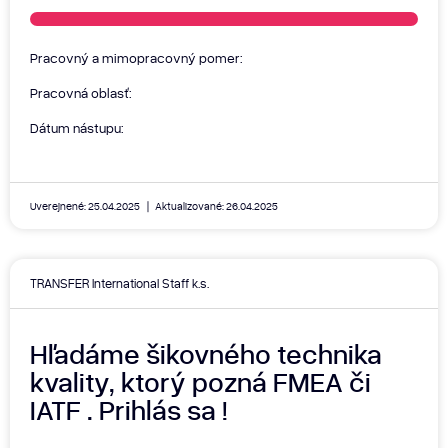
Pracovný a mimopracovný pomer:
Pracovná oblasť:
Dátum nástupu:
Uverejnené: 25.04.2025
Aktualizované: 26.04.2025
TRANSFER International Staff k.s.
Hľadáme šikovného technika
kvality, ktorý pozná FMEA či
IATF . Prihlás sa !