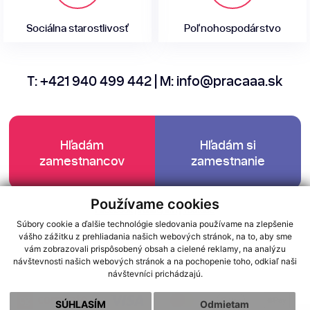
Sociálna starostlivosť
Poľnohospodárstvo
T:
+421 940 499 442
| M:
info@pracaaa.sk
Hľadám
Hľadám si
zamestnancov
zamestnanie
Používame cookies
Facebook
|
Instagram
|
Youtube
Súbory cookie a ďalšie technológie sledovania používame na zlepšenie
vášho zážitku z prehliadania našich webových stránok, na to, aby sme
GDPR
Cookies
vám zobrazovali prispôsobený obsah a cielené reklamy, na analýzu
návštevnosti našich webových stránok a na pochopenie toho, odkiaľ naši
webdesign
webex.digital
návštevníci prichádzajú.
SÚHLASÍM
Odmietam